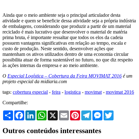
Ainda que o meio ambiente seja o principal articulador desta
atividade e quem se beneficie dessa atividade seja a própria indústria
de embalagens, considerando que produzir a partir de um material
reciclado é mais lucrativo que desenvolver o material de matéria
prima bruta, é importante ressaltar que todos os elos da cadeia
possuem vantagens significativas em relação ao tempo, escala e
custo de produção. Neste sentido, desenvolver ações que
mantenham os ativos utilizados dentro de uma economia circular
possibilita atuar de forma sustentável no futuro, no que diz respeito
às ações internas da empresa e ao meio ambiente.
O
Especial Logística – Cobertura da Feira MOVIMAT 2016
é um
projeto especial da midiaria.com
tags:
cobertura especial
-
feira
-
logistica
-
movimat
-
movimat 2016
Compartilhe:
Share
Facebook
LinkedIn
WhatsApp
X
Email
Pinterest
Telegram
Messenger
Twitter
Outros conteúdos interessantes