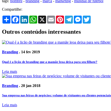
tags:
bombril
-
branding
-
marca
-
marketing
-
mundial de futebol
Compartilhe:
Share
Facebook
LinkedIn
WhatsApp
X
Email
Pinterest
Telegram
Messenger
Twitter
Outros conteúdos interessantes
Branding
. 14 fev 2019
Qual é a lição de branding que a mamãe leoa deixa para seu filhote?
Leia mais
Branding
. 20 jan 2018
Sua empresa nas feiras de negócios: volume de visitantes ou clientes potenciai
Leia mais