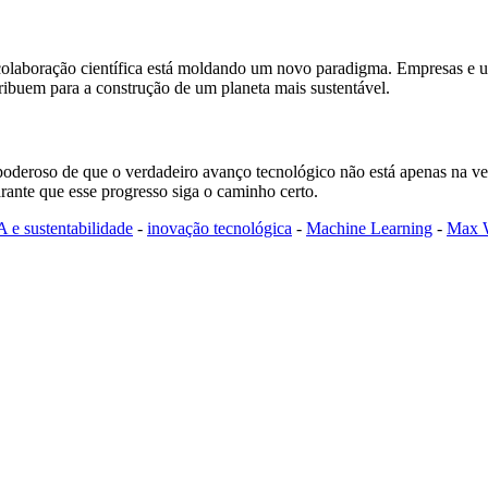
olaboração científica está moldando um novo paradigma. Empresas e uni
buem para a construção de um planeta mais sustentável.
oderoso de que o verdadeiro avanço tecnológico não está apenas na vel
garante que esse progresso siga o caminho certo.
A e sustentabilidade
-
inovação tecnológica
-
Machine Learning
-
Max W