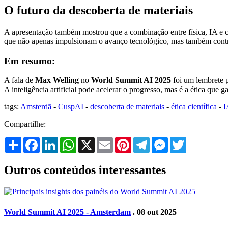
O futuro da descoberta de materiais
A apresentação também mostrou que a combinação entre física, IA e c
que não apenas impulsionam o avanço tecnológico, mas também contri
Em resumo:
A fala de
Max Welling
no
World Summit AI 2025
foi um lembrete p
A inteligência artificial pode acelerar o progresso, mas é a ética que 
tags:
Amsterdã
-
CuspAI
-
descoberta de materiais
-
ética científica
-
I
Compartilhe:
Share
Facebook
LinkedIn
WhatsApp
X
Email
Pinterest
Telegram
Messenger
Twitter
Outros conteúdos interessantes
World Summit AI 2025 - Amsterdam
. 08 out 2025