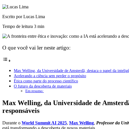
Escrito por Lucas Lima
Tempo de leitura
3 min
O que você vai ler neste artigo:
Max Welling, da Universidade de Amsterdã, destaca o papel da inteligênc
Acelerando a ciência sem perder o propósito
Ética como parte do processo científico
O futuro da descoberta de materiais
Em resumo:
Max Welling, da Universidade de Amsterdã, d
responsáveis
Durante o
World Summit AI 2025
,
Max Welling
,
Professor da Un
está transformando a descoberta de novos materiais.