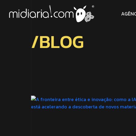
A
G
Ê
N
/
B
L
O
G