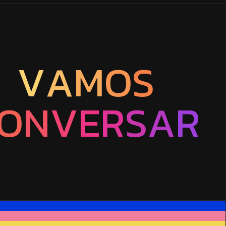
V
A
M
O
S
O
N
V
E
R
S
A
R