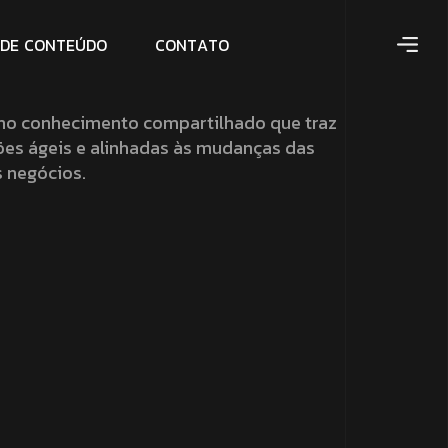
D
E
C
O
N
T
E
Ú
D
O
C
O
N
T
A
T
O
no conhecimento compartilhado que traz
ões ágeis e alinhadas às mudanças das
 negócios.