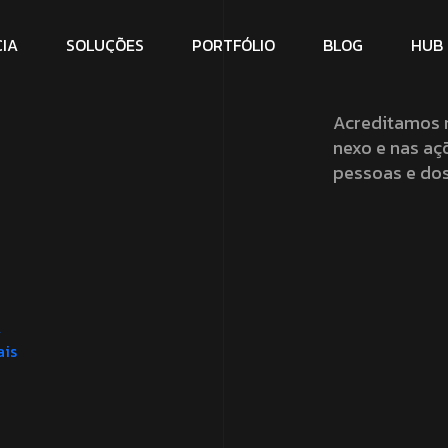
C
I
A
S
O
L
U
Ç
Õ
E
S
P
O
R
T
F
Ó
L
I
O
B
L
O
G
H
U
B
Acreditamos 
nexo e nas aç
pessoas e dos