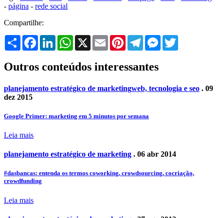
-
página
-
rede social
Compartilhe:
Share
Facebook
LinkedIn
WhatsApp
X
Email
Pinterest
Telegram
Messenger
Twitter
Outros conteúdos interessantes
planejamento estratégico de marketing
web, tecnologia e seo
. 09
dez 2015
Google Primer: marketing em 5 minutos por semana
Leia mais
planejamento estratégico de marketing
. 06 abr 2014
#dasbancas: entenda os termos coworking, crowdsourcing, cocriação,
crowdfunding
Leia mais