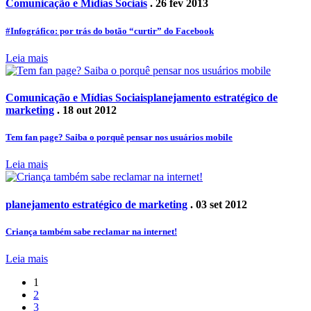
Comunicação e Mídias Sociais
. 26 fev 2013
#Infográfico: por trás do botão “curtir” do Facebook
Leia mais
Comunicação e Mídias Sociais
planejamento estratégico de
marketing
. 18 out 2012
Tem fan page? Saiba o porquê pensar nos usuários mobile
Leia mais
planejamento estratégico de marketing
. 03 set 2012
Criança também sabe reclamar na internet!
Leia mais
1
2
3