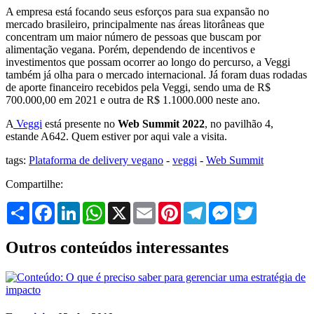
A empresa está focando seus esforços para sua expansão no
mercado brasileiro, principalmente nas áreas litorâneas que
concentram um maior número de pessoas que buscam por
alimentação vegana. Porém, dependendo de incentivos e
investimentos que possam ocorrer ao longo do percurso, a Veggi
também já olha para o mercado internacional. Já foram duas rodadas
de aporte financeiro recebidos pela Veggi, sendo uma de R$
700.000,00 em 2021 e outra de R$ 1.1000.000 neste ano.
A
Veggi
está presente no
Web Summit 2022
, no pavilhão 4,
estande A642. Quem estiver por aqui vale a visita.
tags:
Plataforma de delivery vegano
-
veggi
-
Web Summit
Compartilhe:
Share
Facebook
LinkedIn
WhatsApp
X
Email
Pinterest
Telegram
Messenger
Twitter
Outros conteúdos interessantes