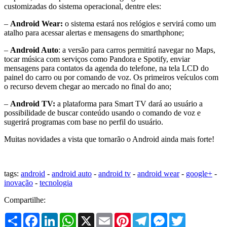
customizadas do sistema operacional, dentre eles:
–
Android Wear:
o sistema estará nos relógios e servirá como um
atalho para acessar alertas e mensagens do smarthphone;
–
Android Auto
: a versão para carros permitirá navegar no Maps,
tocar música com serviços como Pandora e Spotify, enviar
mensagens para contatos da agenda do telefone, na tela LCD do
painel do carro ou por comando de voz. Os primeiros veículos com
o recurso devem chegar ao mercado no final do ano;
–
Android TV:
a plataforma para Smart TV dará ao usuário a
possibilidade de buscar conteúdo usando o comando de voz e
sugerirá programas com base no perfil do usuário.
Muitas novidades a vista que tornarão o Android ainda mais forte!
tags:
android
-
android auto
-
android tv
-
android wear
-
google+
-
inovação
-
tecnologia
Compartilhe:
Share
Facebook
LinkedIn
WhatsApp
X
Email
Pinterest
Telegram
Messenger
Twitter