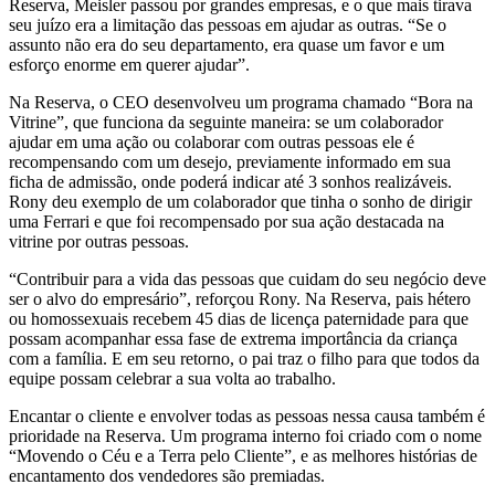
Reserva, Meisler passou por grandes empresas, e o que mais tirava
seu juízo era a limitação das pessoas em ajudar as outras. “Se o
assunto não era do seu departamento, era quase um favor e um
esforço enorme em querer ajudar”.
Na Reserva, o CEO desenvolveu um programa chamado “Bora na
Vitrine”, que funciona da seguinte maneira: se um colaborador
ajudar em uma ação ou colaborar com outras pessoas ele é
recompensando com um desejo, previamente informado em sua
ficha de admissão, onde poderá indicar até 3 sonhos realizáveis.
Rony deu exemplo de um colaborador que tinha o sonho de dirigir
uma Ferrari e que foi recompensado por sua ação destacada na
vitrine por outras pessoas.
“Contribuir para a vida das pessoas que cuidam do seu negócio deve
ser o alvo do empresário”, reforçou Rony. Na Reserva, pais hétero
ou homossexuais recebem 45 dias de licença paternidade para que
possam acompanhar essa fase de extrema importância da criança
com a família. E em seu retorno, o pai traz o filho para que todos da
equipe possam celebrar a sua volta ao trabalho.
Encantar o cliente e envolver todas as pessoas nessa causa também é
prioridade na Reserva. Um programa interno foi criado com o nome
“Movendo o Céu e a Terra pelo Cliente”, e as melhores histórias de
encantamento dos vendedores são premiadas.