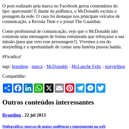
O post realizado pela marca no Facebook gerou comentários do
tipo: apavorante! E diante da polêmica, o McDonalds excluiu a
postagem da rede. O caso foi destaque nos principais veículos de
comunicação, a Revista Time e o jornal The Guardian.
Como profissional de comunicação, vejo que o McDonalds não
construiu uma mensagem de forma estruturada que reforçasse a sua
missão (para que veio esse personagem?). Vivemos a era do
storytelling e a oportunidade de contar uma história passou batida.
#Ficadica!
tags:
branding
-
marca
-
McDonalds
-
McLanche Feliz
-
storytelling
Compartilhe:
Share
Facebook
LinkedIn
WhatsApp
X
Email
Pinterest
Telegram
Messenger
Twitter
Outros conteúdos interessantes
Branding
. 22 jul 2013
#infográfico: marcas de maior audiência e engajamento na web