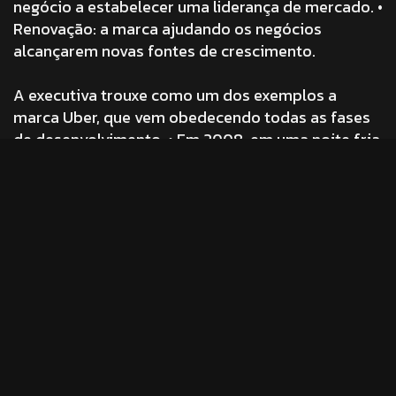
negócio a estabelecer uma liderança de mercado.
•
Renovação: a marca ajudando os negócios
alcançarem novas fontes de crescimento.
A executiva trouxe como um dos exemplos a
marca Uber, que vem obedecendo todas as fases
de desenvolvimento:
• Em 2008, em uma noite fria
de inverno em Paris, Travis Kalanick e Garret Camp
não conseguiram pegar um carro particular e foi aí
que nasceu a ideia da Uber.
• Em 10 de junho de
2018, em mais de 21 países nos 5 continentes, 173
viagens e entregas foram iniciadas
simultaneamente. E a jornada para os próximos 10
bilhões de viagens começou.
• Hoje, é a principal
empresa em seu setor de atuação, presente em 63
países com mais de 22.000 colaboradores.
Ashman finalizou com uma frase de Seth Godin: “A