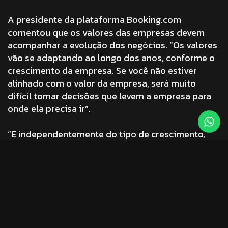
A presidente da plataforma Booking.com
comentou que os valores das empresas devem
acompanhar a evolução dos negócios. “Os valores
vão se adaptando ao longo dos anos, conforme o
crescimento da empresa. Se você não estiver
alinhado com o valor da empresa, será muito
difícil tomar decisões que levem a empresa para
onde ela precisa ir”.
“E independentemente do tipo de crescimento,
orgânico ou exponencial, é preciso ter um norte e
se guiar por ele”, emendou Adaire. “Estamos
acompanhando grandes mudanças nas
companhias do mundo. Muitas estão sendo
medidas pelo impacto que causam na sociedade e
isso passa pelos valores que as empresas
compartilham e as ações que praticam.”