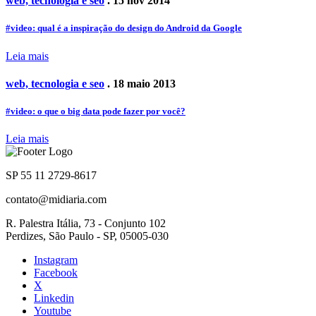
web, tecnologia e seo
. 15 nov 2014
#video: qual é a inspiração do design do Android da Google
Leia mais
web, tecnologia e seo
. 18 maio 2013
#video: o que o big data pode fazer por você?
Leia mais
SP 55 11 2729-8617
contato@midiaria.com
R. Palestra Itália, 73 - Conjunto 102
Perdizes, São Paulo - SP, 05005-030
Instagram
Facebook
X
Linkedin
Youtube