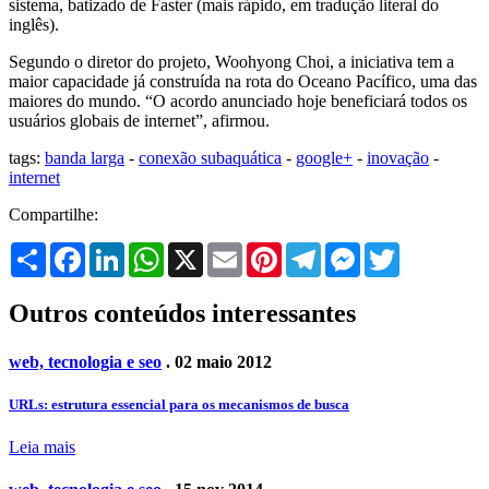
sistema, batizado de Faster (mais rápido, em tradução literal do
inglês).
Segundo o diretor do projeto, Woohyong Choi, a iniciativa tem a
maior capacidade já construída na rota do Oceano Pacífico, uma das
maiores do mundo. “O acordo anunciado hoje beneficiará todos os
usuários globais de internet”, afirmou.
tags:
banda larga
-
conexão subaquática
-
google+
-
inovação
-
internet
Compartilhe:
Share
Facebook
LinkedIn
WhatsApp
X
Email
Pinterest
Telegram
Messenger
Twitter
Outros conteúdos interessantes
web, tecnologia e seo
. 02 maio 2012
URLs: estrutura essencial para os mecanismos de busca
Leia mais