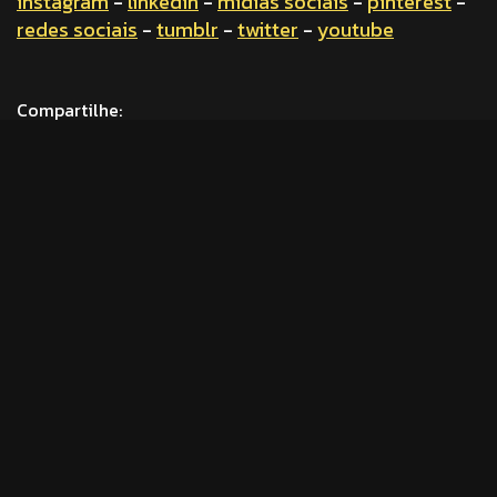
instagram
-
linkedin
-
mídias sociais
-
pinterest
-
redes sociais
-
tumblr
-
twitter
-
youtube
Compartilhe:
Share
Facebook
LinkedIn
WhatsApp
X
Email
Pinterest
Telegram
Messenger
Twitter
OUTROS CONTEÚDOS
INTERESSANTES
Comunicação e Mídias Sociais
. 19 ago 2015
Estudo lança conceito de geração
MoMo (moderna e móvel). Saiba