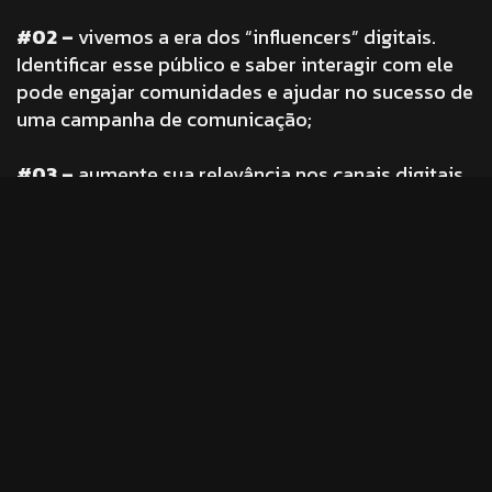
#02 –
vivemos a era dos “influencers” digitais.
Identificar esse público e saber interagir com ele
pode engajar comunidades e ajudar no sucesso de
uma campanha de comunicação;
#03 –
aumente sua relevância nos canais digitais
dando amplitude a estratégia de atendimento.
Mais do que nunca o SAC 2.0 se tornou uma fonte
do marketing de relacionamento. Também é o
caminho mais rápido para gerar fidelização e
captação de novos consumidores;
#04 –
a era do consumo de vídeos e infográficos.
Sem dúvidas, tratam-se dos formatos de
comunicação que geram mais engajamento e a
oportunidade de expor um conteúdo inteligente
alinhado à essência de sua marca;