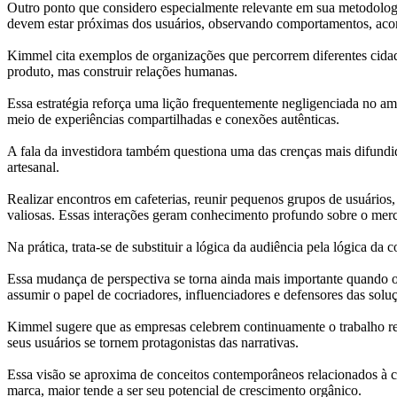
Outro ponto que considero especialmente relevante em sua metodologia
devem estar próximas dos usuários, observando comportamentos, aco
Kimmel cita exemplos de organizações que percorrem diferentes cida
produto, mas construir relações humanas.
Essa estratégia reforça uma lição frequentemente negligenciada no amb
meio de experiências compartilhadas e conexões autênticas.
A fala da investidora também questiona uma das crenças mais difundida
artesanal.
Realizar encontros em cafeterias, reunir pequenos grupos de usuários
valiosas. Essas interações geram conhecimento profundo sobre o mer
Na prática, trata-se de substituir a lógica da audiência pela lógic
Essa mudança de perspectiva se torna ainda mais importante quando o
assumir o papel de cocriadores, influenciadores e defensores das solu
Kimmel sugere que as empresas celebrem continuamente o trabalho rea
seus usuários se tornem protagonistas das narrativas.
Essa visão se aproxima de conceitos contemporâneos relacionados à c
marca, maior tende a ser seu potencial de crescimento orgânico.