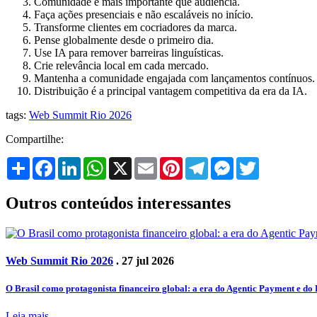
Comunidade é mais importante que audiência.
Faça ações presenciais e não escaláveis no início.
Transforme clientes em cocriadores da marca.
Pense globalmente desde o primeiro dia.
Use IA para remover barreiras linguísticas.
Crie relevância local em cada mercado.
Mantenha a comunidade engajada com lançamentos contínuos.
Distribuição é a principal vantagem competitiva da era da IA.
tags:
Web Summit Rio 2026
Compartilhe:
Share
Facebook
LinkedIn
WhatsApp
X
Email
Pinterest
Telegram
Messenger
Twitter
Outros conteúdos interessantes
Web Summit Rio 2026
. 27 jul 2026
O Brasil como protagonista financeiro global: a era do Agentic Payment e do 
Leia mais