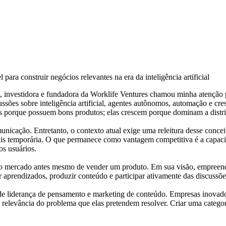
investidora e fundadora da Worklife Ventures chamou minha atenção p
sões sobre inteligência artificial, agentes autônomos, automação e cr
s porque possuem bons produtos; elas crescem porque dominam a distri
municação. Entretanto, o contexto atual exige uma releitura desse co
z mais temporária. O que permanece como vantagem competitiva é a cap
s usuários.
o mercado antes mesmo de vender um produto. Em sua visão, empreended
 aprendizados, produzir conteúdo e participar ativamente das discussõe
de liderança de pensamento e marketing de conteúdo. Empresas inova
levância do problema que elas pretendem resolver. Criar uma categoria