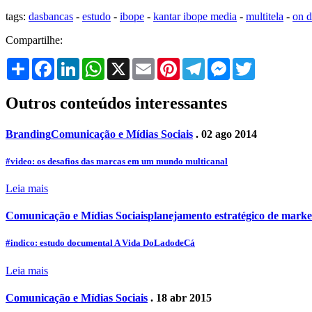
tags:
dasbancas
-
estudo
-
ibope
-
kantar ibope media
-
multitela
-
on 
Compartilhe:
Share
Facebook
LinkedIn
WhatsApp
X
Email
Pinterest
Telegram
Messenger
Twitter
Outros conteúdos interessantes
Branding
Comunicação e Mídias Sociais
. 02 ago 2014
#video: os desafios das marcas em um mundo multicanal
Leia mais
Comunicação e Mídias Sociais
planejamento estratégico de marke
#indico: estudo documental A Vida DoLadodeCá
Leia mais
Comunicação e Mídias Sociais
. 18 abr 2015