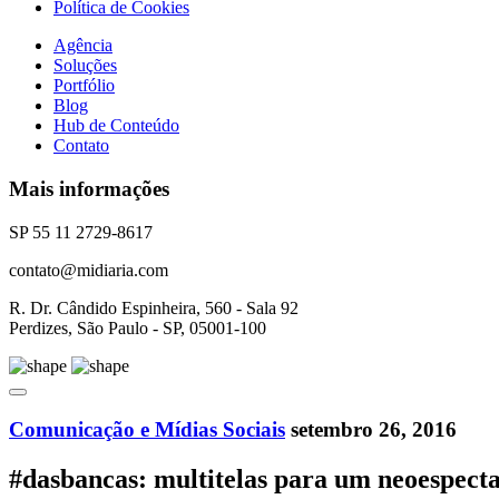
Política de Cookies
Agência
Soluções
Portfólio
Blog
Hub de Conteúdo
Contato
Mais informações
SP 55 11 2729-8617
contato@midiaria.com
R. Dr. Cândido Espinheira, 560 - Sala 92
Perdizes, São Paulo - SP, 05001-100
Comunicação e Mídias Sociais
setembro 26, 2016
#dasbancas: multitelas para um neoespect