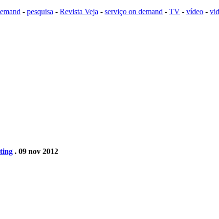
demand
-
pesquisa
-
Revista Veja
-
serviço on demand
-
TV
-
vídeo
-
vi
ting
. 09 nov 2012