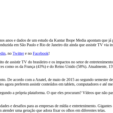
últimos anos e dados de um estudo da Kantar Ibope Media apontam que j
nduzida em São Paulo e Rio de Janeiro diz ainda que assistir TV via int
edin
, no
Twitter
e no
Facebook
!
ito de assistir TV do brasileiro e os impactos no setor de entretenime
dices como os da França (43%) e do Reino Unido (58%). Atualmente, 15%
nto. De acordo com a Anatel, de maio de 2015 ao segundo semestre des
les agora preferem assistir conteúdos em tablets, computadores e até m
segundo a própria plataforma. O que eles procuram? Vídeos que não pass
des e desafios para as empresas de mídia e entretenimento. Gigantes
 atender uma geração que adora fixar os olhos em diferentes telas.