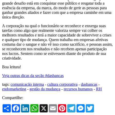
grande desafio está em conquistar esse público e resgatar toda a
essência da empresa, da marca, do modo de gerir as pessoas para
ganhar grandes aliados e fazer com que a empresa caminhe em uma
única direção.
A corporação na qual o funcionário se reconhece e enxerga suas
tarefas como algo que realmente valoriza sempre vai colher os
melhores resultados e terá a maior capacidade de sobreviver a crises
e qualquer tipo de mudança. Quem trabalha em empresas afetivas
costuma dar o sangue e não vê isso como sacrifício, e pessoas assim,
se reconhecem nos resultados e não recebem apenas participação
nos lucros. Sentem como se estivessem diante do produto de sua
criatividade.
Boa leitura!
Veja outras dicas da seção #dasbancas
tags:
comunicação interna
-
cultura corporativa
-
dasbancas
-
endomarketing
-
gestão da mudança
-
recursos humanos
-
RH
Compartilhe:
Share
Facebook
LinkedIn
WhatsApp
X
Email
Pinterest
Telegram
Messenger
Twitter