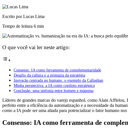
Escrito por Lucas Lima
Tempo de leitura
6 min
O que você vai ler neste artigo:
Consenso: IA como ferramenta de complementaridade
Desafio da cultura e a primazia da estratégia
Inovação centrada no humano: o exemplo da Callaghan
Minha perspectiva: a IA como copiloto estratégico
Conclusão: uma sinfonia entre homem e máquina
Líderes de grandes marcas do varejo espanhol, como Alain Afflelou, I
perfeito entre a eficiência da automatização e a necessidade da huma
como a IA pode ser uma aliada para potencializar o fator humano nos 
Consenso: IA como ferramenta de comple