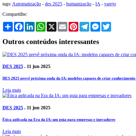
tags:
Automatização
-
des 2025
-
humanização
-
IA
-
varejo
Compartilhe:
Share
Facebook
LinkedIn
WhatsApp
X
Email
Pinterest
Telegram
Messenger
Twitter
Outros conteúdos interessantes
DES 2025
. 11 jun 2025
DES 2025 prevê próxima onda da IA: modelos capazes de criar conhecimento 
Leia mais
DES 2025
. 11 jun 2025
Ética aplicada na Era da IA: um guia para empresas e inovadores
Leia mais