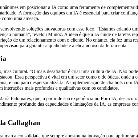
am unânimes em posicionar a IA como uma ferramenta de complementarida
ridade. A formação das equipes em IA é essencial para criar confiança
não como uma ameaça.
esenvolvendo soluções inovadoras com esse foco. “Estamos criando um a
enção humana”, revelou Muñoz. A ideia é que a IA cuide de tarefas repet
riação de um relacionamento com o cliente. No entanto, ela fez uma r
pervisão para garantir a qualidade e a ética no uso da ferramenta.
ia
co, mas cultural. “O mais desafiador é criar uma cultura de IA. Não po
tacou. Essa perspectiva é vital em um setor como o de óticas, onde a c
mana, e não para despersonalizá-la. A implementação de chatbots com IA
em interações mais profundas e qualitativas com os candidatos.
 María Palomares, que, a partir de sua experiência no Foro IA, destacou
tendimento profundo das capacidades e limitações da IA, as empresas co
da Callaghan
ma marca consolidada que sempre apostou na inovação para aprimorar a e