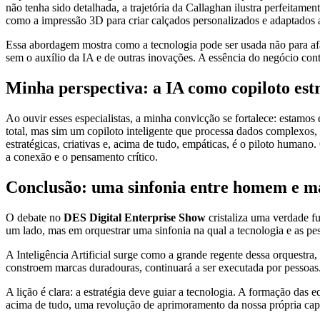
não tenha sido detalhada, a trajetória da Callaghan ilustra perfeitam
como a impressão 3D para criar calçados personalizados e adaptados a
Essa abordagem mostra como a tecnologia pode ser usada não para afa
sem o auxílio da IA e de outras inovações. A essência do negócio conti
Minha perspectiva: a IA como copiloto est
Ao ouvir esses especialistas, a minha convicção se fortalece: estamos
total, mas sim um copiloto inteligente que processa dados complexos,
estratégicas, criativas e, acima de tudo, empáticas, é o piloto humano
a conexão e o pensamento crítico.
Conclusão: uma sinfonia entre homem e m
O debate no
DES Digital Enterprise Show
cristaliza uma verdade f
um lado, mas em orquestrar uma sinfonia na qual a tecnologia e as p
A Inteligência Artificial surge como a grande regente dessa orquestra,
constroem marcas duradouras, continuará a ser executada por pessoas
A lição é clara: a estratégia deve guiar a tecnologia. A formação das 
acima de tudo, uma revolução de aprimoramento da nossa própria capac