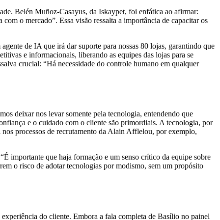
de. Belén Muñoz-Casayus, da Iskaypet, foi enfática ao afirmar:
 com o mercado”. Essa visão ressalta a importância de capacitar os
gente de IA que irá dar suporte para nossas 80 lojas, garantindo que
itivas e informacionais, liberando as equipes das lojas para se
essalva crucial: “Há necessidade do controle humano em qualquer
demos deixar nos levar somente pela tecnologia, entendendo que
onfiança e o cuidado com o cliente são primordiais. A tecnologia, por
 nos processos de recrutamento da Alain Afflelou, por exemplo,
: “É importante que haja formação e um senso crítico da equipe sobre
rrem o risco de adotar tecnologias por modismo, sem um propósito
xperiência do cliente. Embora a fala completa de Basílio no painel