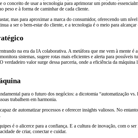
ente o conceito de usar a tecnologia para aprimorar um produto essencia
o peso e à forma de caminhar de cada cliente.
star, mas para aproximar a marca do consumidor, oferecendo um nível de
nua a ser o bem-estar do cliente, e a tecnologia é o meio para alcançar 
ratégico
 entrando na era da IA colaborativa. A metáfora que me vem à mente é a
 monitora sistemas, sugere rotas mais eficientes e alerta para possíve
. O verdadeiro valor surge dessa parceria, onde a eficiência da máquina 
áquina
undamental para o futuro dos negócios: a dicotomia “automatização vs.
essoas trabalhem em harmonia.
 capaz de automatizar processos e oferecer insights valiosos. No entant
.
equipes é o alicerce para a confiança. E a cultura de inovação, com o se
idade de criar, conectar e cuidar.