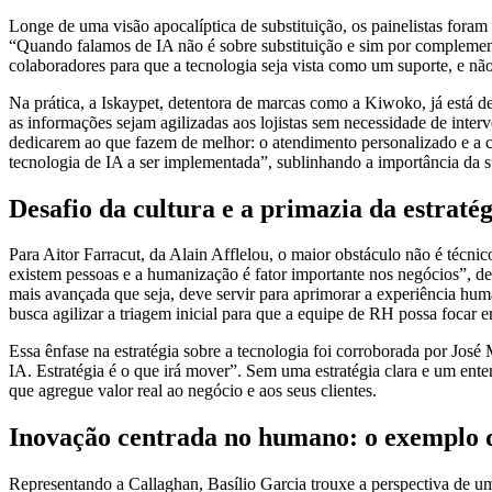
Longe de uma visão apocalíptica de substituição, os painelistas for
“Quando falamos de IA não é sobre substituição e sim por complementa
colaboradores para que a tecnologia seja vista como um suporte, e 
Na prática, a Iskaypet, detentora de marcas como a Kiwoko, já está d
as informações sejam agilizadas aos lojistas sem necessidade de interv
dedicarem ao que fazem de melhor: o atendimento personalizado e a c
tecnologia de IA a ser implementada”, sublinhando a importância da su
Desafio da cultura e a primazia da estratég
Para Aitor Farracut, da Alain Afflelou, o maior obstáculo não é técni
existem pessoas e a humanização é fator importante nos negócios”, des
mais avançada que seja, deve servir para aprimorar a experiência hu
busca agilizar a triagem inicial para que a equipe de RH possa focar 
Essa ênfase na estratégia sobre a tecnologia foi corroborada por José
IA. Estratégia é o que irá mover”. Sem uma estratégia clara e um en
que agregue valor real ao negócio e aos seus clientes.
Inovação centrada no humano: o exemplo 
Representando a Callaghan, Basílio Garcia trouxe a perspectiva de u