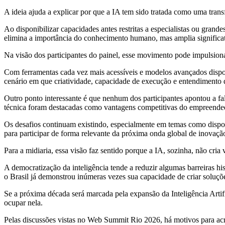
A ideia ajuda a explicar por que a IA tem sido tratada como uma trans
Ao disponibilizar capacidades antes restritas a especialistas ou grande
elimina a importância do conhecimento humano, mas amplia significat
Na visão dos participantes do painel, esse movimento pode impulsio
Com ferramentas cada vez mais acessíveis e modelos avançados disponí
cenário em que criatividade, capacidade de execução e entendimento 
Outro ponto interessante é que nenhum dos participantes apontou a falt
técnica foram destacadas como vantagens competitivas do empreendedo
Os desafios continuam existindo, especialmente em temas como disponi
para participar de forma relevante da próxima onda global de inovaçã
Para a midiaria, essa visão faz sentido porque a IA, sozinha, não cri
A democratização da inteligência tende a reduzir algumas barreiras h
o Brasil já demonstrou inúmeras vezes sua capacidade de criar soluçõe
Se a próxima década será marcada pela expansão da Inteligência Artific
ocupar nela.
Pelas discussões vistas no Web Summit Rio 2026, há motivos para acr