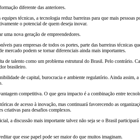
formação diferente das anteriores.
s equipes técnicas, a tecnologia reduz barreiras para que mais pessoas p
ivamente o potencial de quem deseja inovar.
nar uma nova geração de empreendedores.
veis para empresas de todos os portes, parte das barreiras técnicas qu
de mercado podem se tornar diferenciais ainda mais importantes.
a de talento como um problema estrutural do Brasil. Pelo contrário. Cara
r brasileiro.
bilidade de capital, burocracia e ambiente regulatório. Ainda assim, a
o.
a vantagem competitiva. O que gera impacto é a combinação entre tecnol
istóricas de acesso à inovação, mas continuará favorecendo as organiza
s criativas para desafios complexos.
ial, a discussão mais importante talvez não seja se o Brasil participar
editar que esse papel pode ser maior do que muitos imaginam.