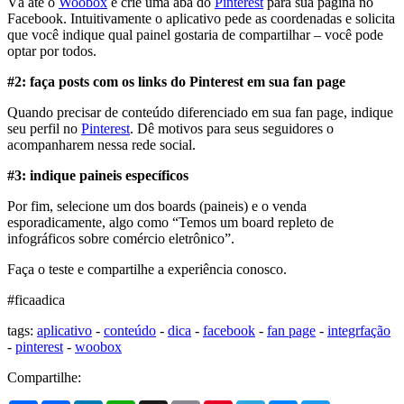
Vá até o
Woobox
e crie uma aba do
Pinterest
para sua página no
Facebook. Intuitivamente o aplicativo pede as coordenadas e solicita
que você indique qual painel gostaria de compartilhar – você pode
optar por todos.
#2: faça posts com os links do Pinterest em sua fan page
Quando precisar de conteúdo diferenciado em sua fan page, indique
seu perfil no
Pinterest
. Dê motivos para seus seguidores o
acompanharem nessa rede social.
#3: indique paineis específicos
Por fim, selecione um dos boards (paineis) e o venda
esporadicamente, algo como “Temos um board repleto de
infográficos sobre comércio eletrônico”.
Faça o teste e compartilhe a experiência conosco.
#ficaadica
tags:
aplicativo
-
conteúdo
-
dica
-
facebook
-
fan page
-
integrfação
-
pinterest
-
woobox
Compartilhe: