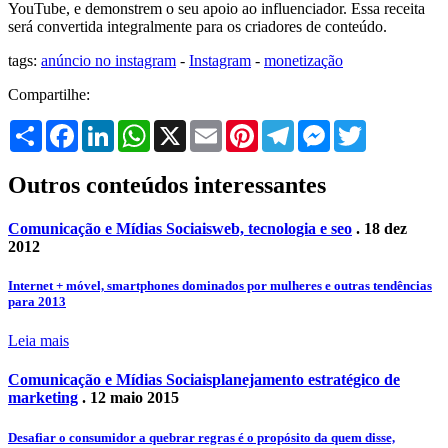
YouTube, e demonstrem o seu apoio ao influenciador. Essa receita
será convertida integralmente para os criadores de conteúdo.
tags:
anúncio no instagram
-
Instagram
-
monetização
Compartilhe:
Share
Facebook
LinkedIn
WhatsApp
X
Email
Pinterest
Telegram
Messenger
Twitter
Outros conteúdos interessantes
Comunicação e Mídias Sociais
web, tecnologia e seo
. 18 dez
2012
Internet + móvel, smartphones dominados por mulheres e outras tendências
para 2013
Leia mais
Comunicação e Mídias Sociais
planejamento estratégico de
marketing
. 12 maio 2015
Desafiar o consumidor a quebrar regras é o propósito da quem disse,