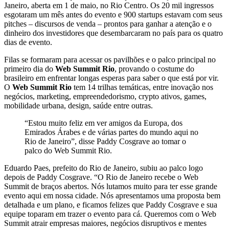
Janeiro, aberta em 1 de maio, no Rio Centro. Os 20 mil ingressos
esgotaram um mês antes do evento e 900 startups estavam com seus
pitches – discursos de venda – prontos para ganhar a atenção e o
dinheiro dos investidores que desembarcaram no país para os quatro
dias de evento.
Filas se formaram para acessar os pavilhões e o palco principal no
primeiro dia do
Web Summit Rio
, provando o costume do
brasileiro em enfrentar longas esperas para saber o que está por vir.
O
Web Summit Rio
tem 14 trilhas temáticas, entre inovação nos
negócios, marketing, empreendedorismo, crypto ativos, games,
mobilidade urbana, design, saúde entre outras.
“Estou muito feliz em ver amigos da Europa, dos
Emirados Árabes e de várias partes do mundo aqui no
Rio de Janeiro”, disse Paddy Cosgrave ao tomar o
palco do Web Summit Rio.
Eduardo Paes, prefeito do Rio de Janeiro, subiu ao palco logo
depois de Paddy Cosgrave. “O Rio de Janeiro recebe o Web
Summit de braços abertos. Nós lutamos muito para ter esse grande
evento aqui em nossa cidade. Nós apresentamos uma proposta bem
detalhada e um plano, e ficamos felizes que Paddy Cosgrave e sua
equipe toparam em trazer o evento para cá. Queremos com o Web
Summit atrair empresas maiores, negócios disruptivos e mentes