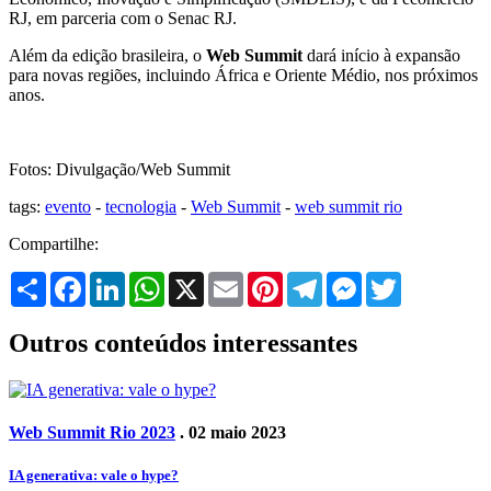
RJ, em parceria com o Senac RJ.
Além da edição brasileira, o
Web Summit
dará início à expansão
para novas regiões, incluindo África e Oriente Médio, nos próximos
anos.
Fotos: Divulgação/Web Summit
tags:
evento
-
tecnologia
-
Web Summit
-
web summit rio
Compartilhe:
Share
Facebook
LinkedIn
WhatsApp
X
Email
Pinterest
Telegram
Messenger
Twitter
Outros conteúdos interessantes
Web Summit Rio 2023
. 02 maio 2023
IA generativa: vale o hype?