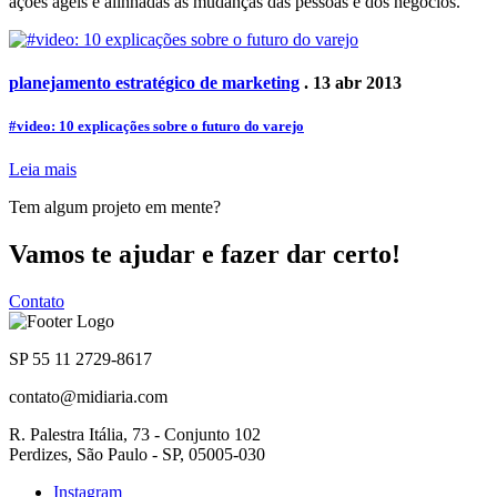
ações ágeis e alinhadas às mudanças das pessoas e dos negócios.
planejamento estratégico de marketing
. 13 abr 2013
#video: 10 explicações sobre o futuro do varejo
Leia mais
Tem algum projeto em mente?
Vamos te ajudar e fazer dar certo!
Contato
SP 55 11 2729-8617
contato@midiaria.com
R. Palestra Itália, 73 - Conjunto 102
Perdizes, São Paulo - SP, 05005-030
Instagram