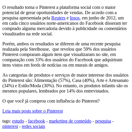
O resultado torna o Pinterest a plataforma social com o maior
potencial de gerar oportunidades de vendas. De acordo com a
pesquisa apresentada pela
Reuters
e
Ipsos
, em junho de 2012, um
em cada cinco usuários norte-americanos do Facebook disseram ter
comprado alguma mercadoria devido à publicidade ou comentários
visualizados na rede social.
Porém, ambos os resultados se diferem de uma recente pesquisa
realizada pela Steelhouse, que revelou que 59% dos usuários
Pinterest compraram algum item que visualizaram no site, em
comparação com 33% dos usuários do Facebook que adquiriram
itens vistos em feeds de notícias ou em murais de amigos.
As categorias de produtos e serviços de maior interesse dos usuários
do Pinterest são: Alimentação (57%), Casa (40%), Arte e Artesanato
(34%) e Estilo/Moda (30%). No entanto, os produtos infantis são os
mesmos populares, lembrados por 14% dos entrevistados.
O que você já comprou com influência do Pinterest?
Leia mais posts sobre o Pinterest
tags:
estudo
-
facebook
-
marketing de conteúdo
-
pesquisa
-
pinterest
-
redes sociais