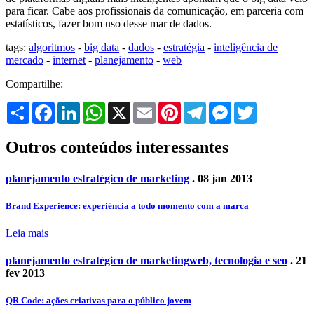
para ficar. Cabe aos profissionais da comunicação, em parceria com
estatísticos, fazer bom uso desse mar de dados.
tags:
algoritmos
-
big data
-
dados
-
estratégia
-
inteligência de
mercado
-
internet
-
planejamento
-
web
Compartilhe:
Share
Facebook
LinkedIn
WhatsApp
X
Email
Pinterest
Telegram
Messenger
Twitter
Outros conteúdos interessantes
planejamento estratégico de marketing
. 08 jan 2013
Brand Experience: experiência a todo momento com a marca
Leia mais
planejamento estratégico de marketing
web, tecnologia e seo
. 21
fev 2013
QR Code: ações criativas para o público jovem