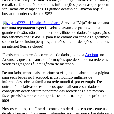
e-mail, cartão de crédito e outras informações preciosas que podem
ser usadas em campanhas. O grande desafio da Amazon hoje é
buscar entender os demais 98%.
A revista “Veja” desta semana
traz uma reportagem especial sobre o assunto e promove uma
grande reflexão: não adianta termos zilhões de dados à disposição se
não sabemos analisá-los. E para isso entram em cena os algoritmos,
sequências de instruções/programações a partir de ações que temos
na internet (leia-se clique).
Já existem no mercado corretoras de dados, como a
Acxiom
, no
Arkansas, que analisam as informações que deixamos na rede e as
vendem agregadas à inteligência de mercado.
De um lado, temos pais de primeira viagem que abrem uma página
para seus bebês no Facebook já distribuindo milhares de
informações sobre a família na rede mundial, por exemplo. De
outro, há iniciativas de estudiosos que analizam esses dados e
conseguem desenhar um panorama das sociedades e até mesmo
fazer previsões sobre o comportamento humano para os próximos
anos.
Nossos cliques, a análise das corretoras de dados e o crescente uso
de plataformas digitais mais inteligentes apontam que o big data veio