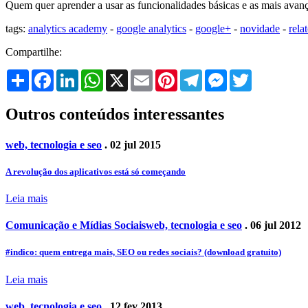
Quem quer aprender a usar as funcionalidades básicas e as mais avanç
tags:
analytics academy
-
google analytics
-
google+
-
novidade
-
rela
Compartilhe:
Share
Facebook
LinkedIn
WhatsApp
X
Email
Pinterest
Telegram
Messenger
Twitter
Outros conteúdos interessantes
web, tecnologia e seo
. 02 jul 2015
A revolução dos aplicativos está só começando
Leia mais
Comunicação e Mídias Sociais
web, tecnologia e seo
. 06 jul 2012
#indico: quem entrega mais, SEO ou redes sociais? (download gratuito)
Leia mais
web, tecnologia e seo
. 12 fev 2013