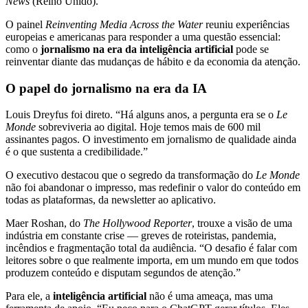
News
(Reino Unido).
O painel
Reinventing Media Across the Water
reuniu experiências
europeias e americanas para responder a uma questão essencial:
como o
jornalismo na era da inteligência artificial
pode se
reinventar diante das mudanças de hábito e da economia da atenção.
O papel do jornalismo na era da IA
Louis Dreyfus foi direto. “Há alguns anos, a pergunta era se o
Le
Monde
sobreviveria ao digital. Hoje temos mais de 600 mil
assinantes pagos. O investimento em jornalismo de qualidade ainda
é o que sustenta a credibilidade.”
O executivo destacou que o segredo da transformação do
Le Monde
não foi abandonar o impresso, mas redefinir o valor do conteúdo em
todas as plataformas, da newsletter ao aplicativo.
Maer Roshan, do
The Hollywood Reporter
, trouxe a visão de uma
indústria em constante crise — greves de roteiristas, pandemia,
incêndios e fragmentação total da audiência. “O desafio é falar com
leitores sobre o que realmente importa, em um mundo em que todos
produzem conteúdo e disputam segundos de atenção.”
Para ele, a
inteligência artificial
não é uma ameaça, mas uma