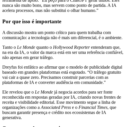
ferramenta de apoio. “Eu peço para o ChatGPT gerar títulos. Eles
nunca são muito bons, mas servem como ponto de partida. A IA
acelera processos, mas não substitui o olhar humano.”
Por que isso é importante
A discussão mostra um ponto crítico para quem trabalha com
comunicação: a tecnologia não é mais um diferencial, é o ambiente.
Tanto o
Le Monde
quanto o
Hollywood Reporter
entenderam que,
na era da IA, o valor da marca está em ser uma referência confiável,
não apenas em gerar tráfego.
Dreyfus foi enfático ao afirmar que o modelo de publicidade digital
baseado em grandes plataformas está esgotado. “O tráfego gratuito
vai cair a quase zero. Precisamos construir parcerias com as
plataformas de IA e converter audiência em comunidade.”
Ele revelou que o
Le Monde
já negocia acordos para ser fonte
reconhecida em respostas geradas por IA, criando novas frentes de
receita e visibilidade editorial. Esse movimento segue a linha de
organizações como a
Associated Press
e o
Financial Times
, que
buscam garantir presença e crédito nos ecossistemas de IA
generativa.