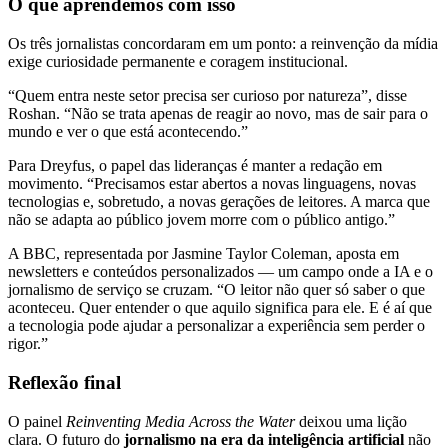
O que aprendemos com isso
Os três jornalistas concordaram em um ponto: a reinvenção da mídia
exige curiosidade permanente e coragem institucional.
“Quem entra neste setor precisa ser curioso por natureza”, disse
Roshan. “Não se trata apenas de reagir ao novo, mas de sair para o
mundo e ver o que está acontecendo.”
Para Dreyfus, o papel das lideranças é manter a redação em
movimento. “Precisamos estar abertos a novas linguagens, novas
tecnologias e, sobretudo, a novas gerações de leitores. A marca que
não se adapta ao público jovem morre com o público antigo.”
A BBC, representada por Jasmine Taylor Coleman, aposta em
newsletters e conteúdos personalizados — um campo onde a IA e o
jornalismo de serviço se cruzam. “O leitor não quer só saber o que
aconteceu. Quer entender o que aquilo significa para ele. E é aí que
a tecnologia pode ajudar a personalizar a experiência sem perder o
rigor.”
Reflexão final
O painel
Reinventing Media Across the Water
deixou uma lição
clara. O futuro do
jornalismo na era da inteligência artificial
não