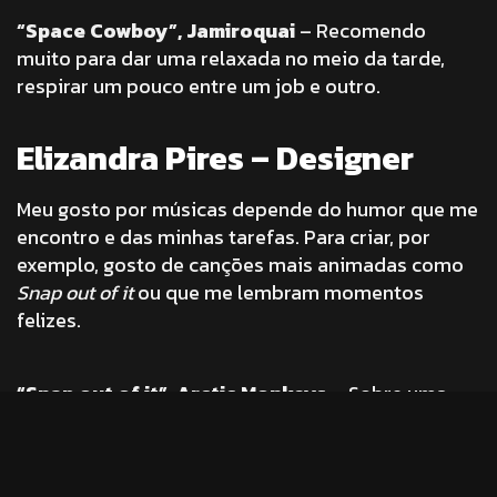
“Space Cowboy”, Jamiroquai
– Recomendo
muito para dar uma relaxada no meio da tarde,
respirar um pouco entre um job e outro.
Elizandra Pires – Designer
Meu gosto por músicas depende do humor que me
encontro e das minhas tarefas. Para criar, por
exemplo, gosto de canções mais animadas como
Snap out of it
ou que me lembram momentos
felizes.
“Snap out of it”, Arctic Monkeys
– Sobre uma
garota que precisa sair da rotina.
“Look around”, Red Hot Chili Peppers
– Porque