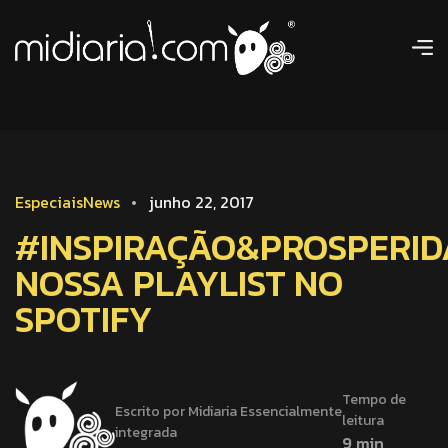
Especiais
News
junho 22, 2017
#INSPIRAÇÃO&PROSPERID
NOSSA PLAYLIST NO
SPOTIFY
Tempo de
Escrito por Midiaria Essencialmente
leitura
integrada
9 min