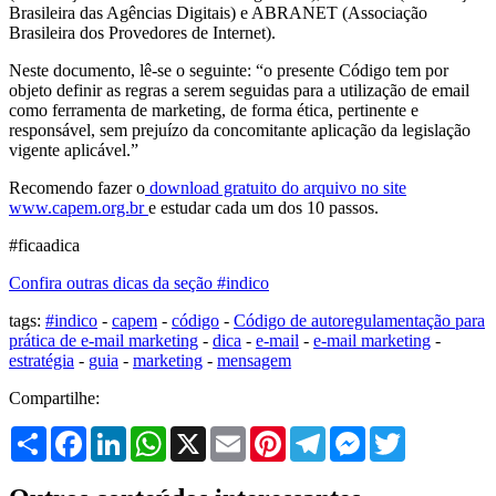
Brasileira das Agências Digitais) e ABRANET (Associação
Brasileira dos Provedores de Internet).
Neste documento, lê-se o seguinte: “o presente Código tem por
objeto definir as regras a serem seguidas para a utilização de email
como ferramenta de marketing, de forma ética, pertinente e
responsável, sem prejuízo da concomitante aplicação da legislação
vigente aplicável.”
Recomendo fazer o
download gratuito do arquivo no site
www.capem.org.br
e estudar cada um dos 10 passos.
#ficaadica
Confira outras dicas da seção #indico
tags:
#indico
-
capem
-
código
-
Código de autoregulamentação para
prática de e-mail marketing
-
dica
-
e-mail
-
e-mail marketing
-
estratégia
-
guia
-
marketing
-
mensagem
Compartilhe:
Share
Facebook
LinkedIn
WhatsApp
X
Email
Pinterest
Telegram
Messenger
Twitter