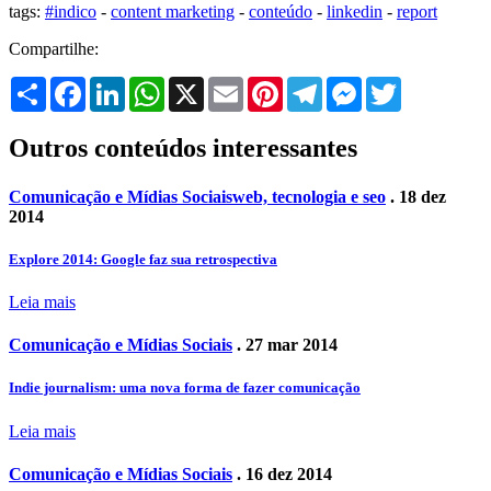
tags:
#indico
-
content marketing
-
conteúdo
-
linkedin
-
report
Compartilhe:
Share
Facebook
LinkedIn
WhatsApp
X
Email
Pinterest
Telegram
Messenger
Twitter
Outros conteúdos interessantes
Comunicação e Mídias Sociais
web, tecnologia e seo
. 18 dez
2014
Explore 2014: Google faz sua retrospectiva
Leia mais
Comunicação e Mídias Sociais
. 27 mar 2014
Indie journalism: uma nova forma de fazer comunicação
Leia mais
Comunicação e Mídias Sociais
. 16 dez 2014