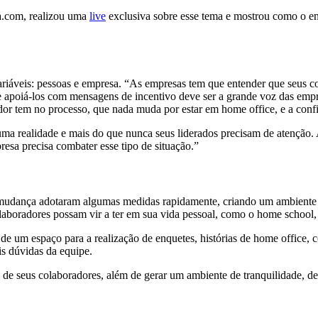
ia.com, realizou uma
live
exclusiva sobre esse tema e mostrou como o e
ariáveis: pessoas e empresa. “As empresas tem que entender que seus co
e apoiá-los com mensagens de incentivo deve ser a grande voz das em
r tem no processo, que nada muda por estar em home office, e a confia
 uma realidade e mais do que nunca seus liderados precisam de atençã
presa precisa combater esse tipo de situação.”
mudança adotaram algumas medidas rapidamente, criando um ambiente po
boradores possam vir a ter em sua vida pessoal, como o home school, a
 de um espaço para a realização de enquetes, histórias de home office,
is dúvidas da equipe.
de seus colaboradores, além de gerar um ambiente de tranquilidade, de