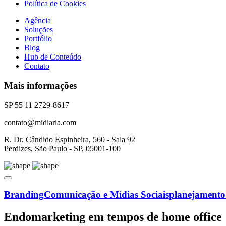
Política de Cookies
Agência
Soluções
Portfólio
Blog
Hub de Conteúdo
Contato
Mais informações
SP 55 11 2729-8617
contato@midiaria.com
R. Dr. Cândido Espinheira, 560 - Sala 92
Perdizes, São Paulo - SP, 05001-100
Branding
Comunicação e Mídias Sociais
planejamento 
Endomarketing em tempos de home office