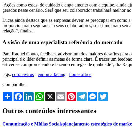
Ações como essas, de cuidado e engajamento com a equipe, ainda aju
gerados nesse cenário. Será que seu colaborador trabalhará melhor no 
Lucas ainda destaca que as empresas devem se preocupar em como a su
proporcionaram segurança a seus colaboradores, se estimularam seu a
relação”, finaliza.
A visão de uma especialista referência do mercado
Para Raquel Couto, feedback advisor, um dos maiores desafios para o
principal é o líder definir as metas de forma clara. É trazer um fee
estiver se comprometendo e fazendo entregas de qualidade”, diz Raqu
tags:
coronavirus
-
endomarketing
-
home office
Compartilhe:
Share
Facebook
LinkedIn
WhatsApp
X
Email
Pinterest
Telegram
Messenger
Twitter
Outros conteúdos interessantes
Comunicação e Mídias Sociais
planejamento estratégico de marke