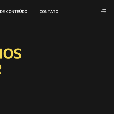
D
E
C
O
N
T
E
Ú
D
O
C
O
N
T
A
T
O
MOS
R