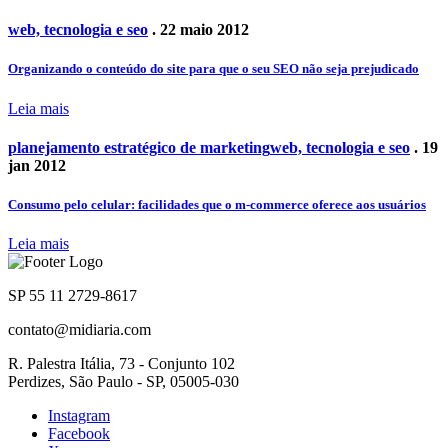
web, tecnologia e seo
. 22 maio 2012
Organizando o conteúdo do site para que o seu SEO não seja prejudicado
Leia mais
planejamento estratégico de marketing
web, tecnologia e seo
. 19
jan 2012
Consumo pelo celular: facilidades que o m-commerce oferece aos usuários
Leia mais
SP 55 11 2729-8617
contato@midiaria.com
R. Palestra Itália, 73 - Conjunto 102
Perdizes, São Paulo - SP, 05005-030
Instagram
Facebook