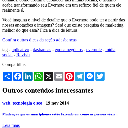
acaba transformando seu Evernote em um reflexo fiel de quem ele
realmente é.
Você imagina o nível de detalhe que o Evernote pode ter a partir das
nossas anotações e imagens? Será que existe pesquisa de marketing
melhor do que essa? Fica a dica de leitura!
Confira outras dicas da seção #dasbancas
tags:
aplicativo
-
dasbancas
-
época negócios
-
evernote
-
mídia
social
-
Revista
Compartilhe:
Share
Facebook
LinkedIn
WhatsApp
X
Email
Pinterest
Telegram
Messenger
Twitter
Outros conteúdos interessantes
web, tecnologia e seo
. 19 nov 2014
Mudanças que os smartphones estão fazendo em como as pessoas viajam
Leia mais