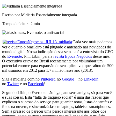
Escrito por Midiaria Essencialmente integrada
Tempo de leitura
2 min
Cada vez mais podemos
ver o quanto o brasileiro está plugado e antenado nas novidades do
mundo digital. Nossa indicação dessa semana é a entrevista do CEO
do
Evernote
, Phil Libin, para a
revista Época Negócios
desse mês.
O executivo esteve no Brasil recentemente por vislumbrar um
potencial enorme para expansão de seu aplicativo, que saltou de 500
mil usuários em 2012 para 1,7 milhão nesse ano (2013).
Siga a midiaria.com no
Pinterest
, no
Google+
, no
Linkedin
,
no
Twitter
e no
Facebook
!
Segundo Libin, o Evernote não liga para seus amigos, só para você
e suas coisas. Esta “falta de traquejo social” é uma das razões que
explicam o sucesso do serviço para guardar notas, listas de tarefas e
fotos na nuvem, e sincronizá-las em laptops, tablets e smartphones.
Sem a pressão de parecer uma pessoa interessante aos olhos dos
contatos, como costuma acontecer nas mídias sociais, o usuário