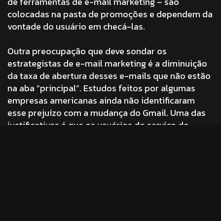
de ferramentas de e-mail marketing – são
colocadas na pasta de promoções e dependem da
vontade do usuário em checá-las.
Outra preocupação que deve sondar os
estrategistas de e-mail marketing é a diminuição
da taxa de abertura desses e-mails que não estão
na aba “principal”. Estudos feitos por algumas
empresas americanas ainda não identificaram
esse prejuízo com a mudança do Gmail. Uma das
justificativas é que os usuários do serviço do
Google ainda não usam efetivamente essa
separação.
Onde enxergo a
oportunidade: com um bom trabalho de
comunicação é possível fazer com que os