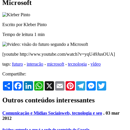
Microsoft
Escrito por Kleber Pinto
Tempo de leitura
1 min
[youtube http://www.youtube.com/watch?v=yqU49JusOUA]
tags:
futuro
-
interação
-
microsoft
-
tecnologia
-
vídeo
Compartilhe:
Share
Facebook
LinkedIn
WhatsApp
X
Email
Pinterest
Telegram
Messenger
Twitter
Outros conteúdos interessantes
Comunicação e Mídias Sociais
web, tecnologia e seo
. 03 mar
2012
#video: entenda o que é a rede de conteúdo do Google