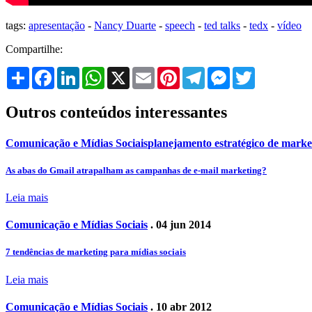
tags:
apresentação
-
Nancy Duarte
-
speech
-
ted talks
-
tedx
-
vídeo
Compartilhe:
Share
Facebook
LinkedIn
WhatsApp
X
Email
Pinterest
Telegram
Messenger
Twitter
Outros conteúdos interessantes
Comunicação e Mídias Sociais
planejamento estratégico de marke
As abas do Gmail atrapalham as campanhas de e-mail marketing?
Leia mais
Comunicação e Mídias Sociais
. 04 jun 2014
7 tendências de marketing para mídias sociais
Leia mais
Comunicação e Mídias Sociais
. 10 abr 2012