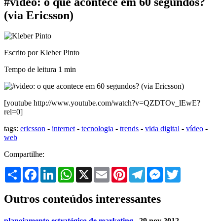
#video: o que acontece em 60 segundos?
(via Ericsson)
Escrito por Kleber Pinto
Tempo de leitura
1 min
[youtube http://www.youtube.com/watch?v=QZDTOv_lEwE?
rel=0]
tags:
ericsson
-
internet
-
tecnologia
-
trends
-
vida digital
-
vídeo
-
web
Compartilhe:
Share
Facebook
LinkedIn
WhatsApp
X
Email
Pinterest
Telegram
Messenger
Twitter
Outros conteúdos interessantes
planejamento estratégico de marketing
. 29 nov 2012