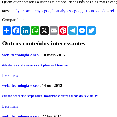
Quem quer aprender a usar as funcionalidades básicas e as mais avanç
tags:
analytics academy
-
google analytics
-
google+
-
novidade
-
rela
Compartilhe:
Share
Facebook
LinkedIn
WhatsApp
X
Email
Pinterest
Telegram
Messenger
Twitter
Outros conteúdos interessantes
web, tecnologia e seo
. 10 maio 2015
#dasbancas: ele conecta até plantas à internet
Leia mais
web, tecnologia e seo
. 14 out 2012
#dasbancas: site responsivo, moderno e outras dicas da revista W
Leia mais
web, tecnologia e seo
. 27 fev 2014