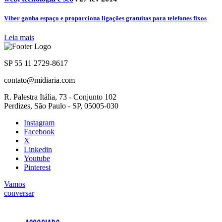
Viber ganha espaço e proporciona ligações gratuitas para telefones fixos
Leia mais
SP 55 11 2729-8617
contato@midiaria.com
R. Palestra Itália, 73 - Conjunto 102
Perdizes, São Paulo - SP, 05005-030
Instagram
Facebook
X
Linkedin
Youtube
Pinterest
Vamos
conversar