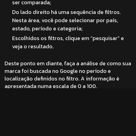
ser comparada;
Do lado direito há uma sequência de filtros.
Nesta área, você pode selecionar por país,
estado, período e categoria;
Escolhidos os filtros, clique em “pesquisar” e
veja o resultado.
Deste ponto em diante, faça a análise de como sua
marca foi buscada no Google no período e
localização definidos no filtro. A informação é
apresentada numa escala de 0 a 100.
Uma observação importante: a ferramenta
geralmente funciona para marcas/empresas de
média e grande abrangência; mas fazendo o teste
é possível se surpreender.