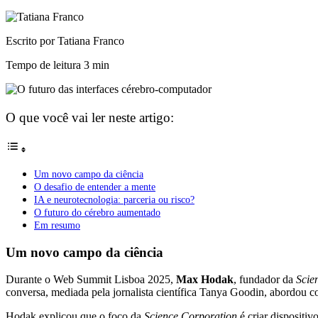
Escrito por Tatiana Franco
Tempo de leitura
3 min
O que você vai ler neste artigo:
Um novo campo da ciência
O desafio de entender a mente
IA e neurotecnologia: parceria ou risco?
O futuro do cérebro aumentado
Em resumo
Um novo campo da ciência
Durante o Web Summit Lisboa 2025,
Max Hodak
, fundador da
Scie
conversa, mediada pela jornalista científica Tanya Goodin, abordou com
Hodak explicou que o foco da
Science Corporation
é criar dispositi