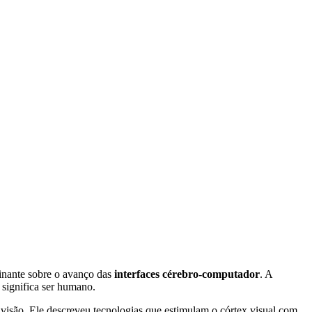
cinante sobre o avanço das
interfaces cérebro-computador
. A
e significa ser humano.
 visão. Ele descreveu tecnologias que estimulam o córtex visual com