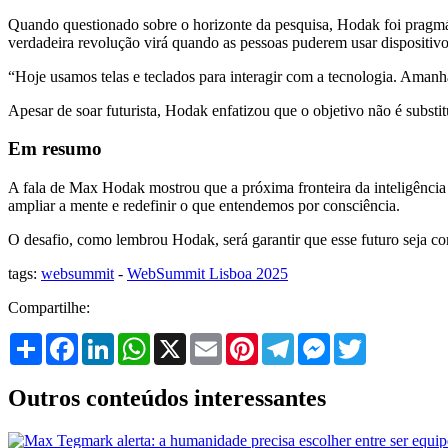
Quando questionado sobre o horizonte da pesquisa, Hodak foi pragmát
verdadeira revolução virá quando as pessoas puderem usar dispositivos
“Hoje usamos telas e teclados para interagir com a tecnologia. Amanh
Apesar de soar futurista, Hodak enfatizou que o objetivo não é substi
Em resumo
A fala de Max Hodak mostrou que a próxima fronteira da inteligência ar
ampliar a mente e redefinir o que entendemos por consciência.
O desafio, como lembrou Hodak, será garantir que esse futuro seja co
tags:
websummit
-
WebSummit Lisboa 2025
Compartilhe:
Share
Facebook
LinkedIn
WhatsApp
X
Email
Pinterest
Telegram
Messenger
Twitter
Outros conteúdos interessantes