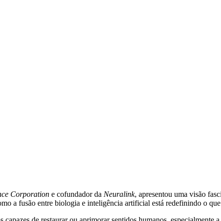
nce Corporation
e cofundador da
Neuralink
, apresentou uma visão fas
o a fusão entre biologia e inteligência artificial está redefinindo o qu
vos capazes de restaurar ou aprimorar sentidos humanos, especialmente a