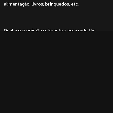
alimentação; livros; brinquedos, etc.
Qual a sua opinião referente a essa rede tão
poderosa, que aliada ao e-commerce pode trazer
grandes resultados para as empresas?
Tags:
android
-
e-commerce
-
facebook
-
fast
company
-
infográfico pinterest
-
ipad
-
iphone
-
pinterest
-
twitter
Compartilhe: