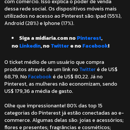
com comércio. Isso explica o poder de venda
dessa rede social. Os dispositivos móveis mais
utilizados no acesso ao Pinterest são: Ipad (55%),
Android (28%) e Iphone (17%).
Siga a midiaria.com no
Pinterest
,
no
Linkedin
, no
Twitter
e no
Facebook
!
O ticket médio de um usuário que compra
produtos através de um link no
Twitter
é de US$
68,79. No
Facebook
é de US$ 80,22. Já no
Pinterest, as mulheres não economizam, sendo
US$ 179,36 a média de gasto.
Olhe que impressionante! 80% das top 15
categorias do Pinterest já estão conectadas ao e-
commerce. Algumas delas são: joias e acessórios;
flores e presentes; fragrâncias e cosméticos;