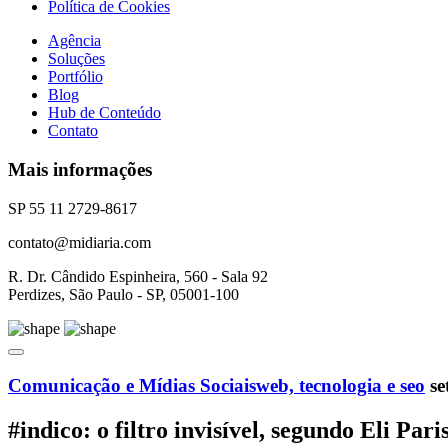
Política de Cookies
Agência
Soluções
Portfólio
Blog
Hub de Conteúdo
Contato
Mais informações
SP 55 11 2729-8617
contato@midiaria.com
R. Dr. Cândido Espinheira, 560 - Sala 92
Perdizes, São Paulo - SP, 05001-100
Comunicação e Mídias Sociais
web, tecnologia e seo
se
#indico: o filtro invisível, segundo Eli Pari