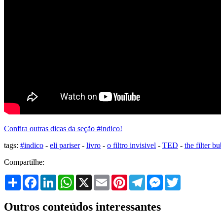
Confira outras dicas da seção #indico!
tags:
#indico
-
eli pariser
-
livro
-
o filtro invisivel
-
TED
-
the filter b
Compartilhe:
Share
Facebook
LinkedIn
WhatsApp
X
Email
Pinterest
Telegram
Messenger
Twitter
Outros conteúdos interessantes