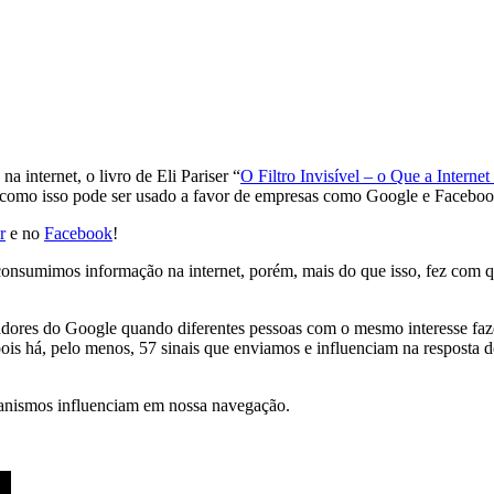
 internet, o livro de Eli Pariser “
O Filtro Invisível – o Que a Intern
 como isso pode ser usado a favor de empresas como Google e Faceboo
r
e no
Facebook
!
mo consumimos informação na internet, porém, mais do que isso, fez c
cadores do Google quando diferentes pessoas com o mesmo interesse fa
is há, pelo menos, 57 sinais que enviamos e influenciam na resposta do
anismos influenciam em nossa navegação.