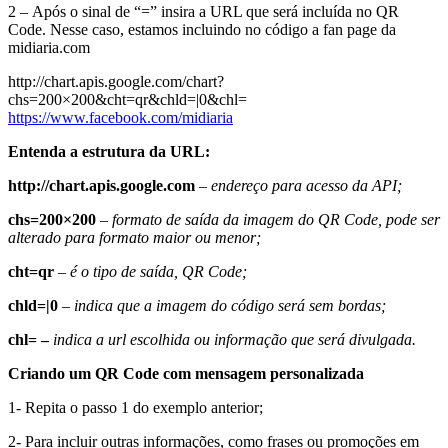
2 – Após o sinal de “=” insira a URL que será incluída no QR
Code. Nesse caso, estamos incluindo no código a fan page da
midiaria.com
http://chart.apis.google.com/chart?
chs=200×200&cht=qr&chld=|0&chl=
https://www.facebook.com/midiaria
Entenda a estrutura da URL:
http://chart.apis.google.com
–
endereço para acesso da API;
chs=200×200
–
formato de saída da imagem do QR Code, pode ser
alterado para formato maior ou menor;
cht=qr
–
é o tipo de saída, QR Code;
chld=|0
–
indica que a imagem do código será sem bordas;
chl= –
indica a url escolhida ou informação que será divulgada.
Criando um QR Code com mensagem personalizada
1- Repita o passo 1 do exemplo anterior;
2- Para incluir outras informações, como frases ou promoções em