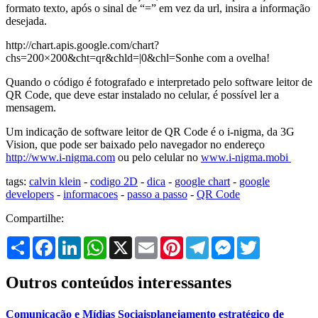
formato texto, após o sinal de “=” em vez da url, insira a informação
desejada.
http://chart.apis.google.com/chart?
chs=200×200&cht=qr&chld=|0&chl=Sonhe com a ovelha!
Quando o código é fotografado e interpretado pelo software leitor de
QR Code, que deve estar instalado no celular, é possível ler a
mensagem.
Um indicação de software leitor de QR Code é o i-nigma, da 3G
Vision, que pode ser baixado pelo navegador no endereço
http://www.i-nigma.com
ou pelo celular no
www.i-nigma.mobi
tags:
calvin klein
-
codigo 2D
-
dica
-
google chart
-
google
developers
-
informacoes
-
passo a passo
-
QR Code
Compartilhe:
Share
Facebook
LinkedIn
WhatsApp
X
Email
Pinterest
Telegram
Messenger
Twitter
Outros conteúdos interessantes
Comunicação e Mídias Sociais
planejamento estratégico de