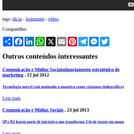
tags:
dicas
-
Instagram
-
vídeo
Compartilhe:
Share
Facebook
LinkedIn
WhatsApp
X
Email
Pinterest
Telegram
Messenger
Twitter
Outros conteúdos interessantes
Comunicação e Mídias Sociais
planejamento estratégico de
marketing
. 12 jul 2012
Tecnologia móvel está mudando a maneira como viajamos (infográfico)
Leia mais
Comunicação e Mídias Sociais
. 23 jul 2013
SP e RJ fazem parte de iniciativa que transforma 3 bi de tweets em mapa
Leia mais