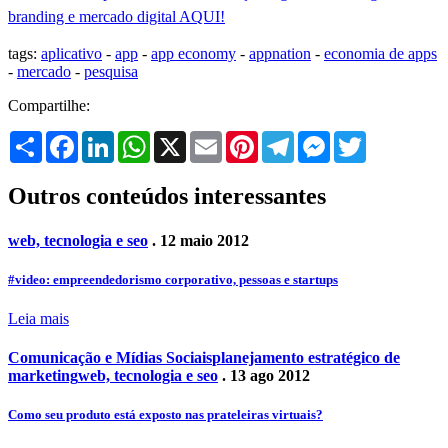
branding e mercado digital AQUI!
tags:
aplicativo
-
app
-
app economy
-
appnation
-
economia de apps
-
mercado
-
pesquisa
Compartilhe:
Share
Facebook
LinkedIn
WhatsApp
X
Email
Pinterest
Telegram
Messenger
Twitter
Outros conteúdos interessantes
web, tecnologia e seo
. 12 maio 2012
#video: empreendedorismo corporativo, pessoas e startups
Leia mais
Comunicação e Mídias Sociais
planejamento estratégico de
marketing
web, tecnologia e seo
. 13 ago 2012
Como seu produto está exposto nas prateleiras virtuais?