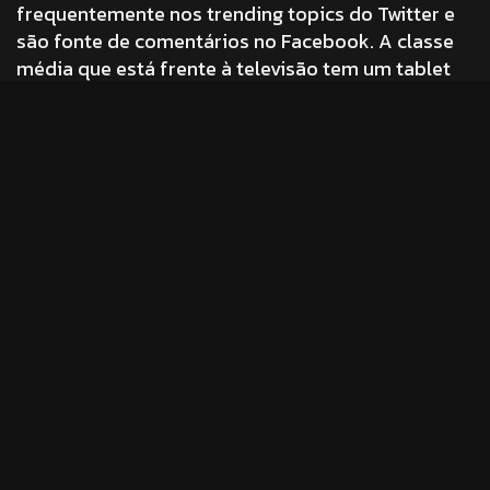
frequentemente nos trending topics do Twitter e
são fonte de comentários no Facebook. A classe
média que está frente à televisão tem um tablet
ou
smartphone
na mão.
Outro
estudo do Google/Ipsos
de agosto de 2012
reporta que PCs nos mantém produtivos e
informados, smartphones nos conectam e
tablets
nos entretém.
As multi-telas estão cada vez mais presentes na
sociedade contemporânea. Cabe à comunicação
fazer bom uso de outra informação que deriva
dessas pesquisas e tendências: um em cada sete
usuários de smartphone responde a um anúncio
que surge em sua tela. Para TV e desktop essa
proporção é de um para cinco e um para quatro,
respectivamente.