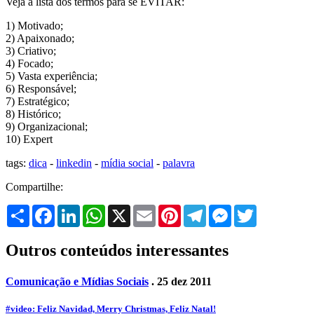
Veja a lista dos termos para se EVITAR:
1) Motivado;
2) Apaixonado;
3) Criativo;
4) Focado;
5) Vasta experiência;
6) Responsável;
7) Estratégico;
8) Histórico;
9) Organizacional;
10) Expert
tags:
dica
-
linkedin
-
mídia social
-
palavra
Compartilhe:
Share
Facebook
LinkedIn
WhatsApp
X
Email
Pinterest
Telegram
Messenger
Twitter
Outros conteúdos interessantes
Comunicação e Mídias Sociais
. 25 dez 2011
#video: Feliz Navidad, Merry Christmas, Feliz Natal!