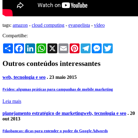
tags:
amazon
-
cloud computing
-
evangelista
-
vídeo
Compartilhe:
Share
Facebook
LinkedIn
WhatsApp
X
Email
Pinterest
Telegram
Messenger
Twitter
Outros conteúdos interessantes
web, tecnologia e seo
. 23 maio 2015
#video: algumas práticas para campanhas de mobile marketing
Leia mais
planejamento estratégico de marketing
web, tecnologia e seo
. 20
out 2013
#dasbancas: dicas para entender o poder do Google Adwords