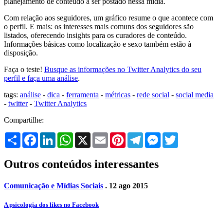
planejamento de conteúdo a ser postado nessa mídia.
Com relação aos seguidores, um gráfico resume o que acontece com
o perfil. E mais: os interesses mais comuns dos seguidores são
listados, oferecendo insights para os curadores de conteúdo.
Informações básicas como localização e sexo também estão à
disposição.
Faça o teste!
Busque as informações no Twitter Analytics do seu
perfil e faça uma análise
.
tags:
análise
-
dica
-
ferramenta
-
métricas
-
rede social
-
social media
-
twitter
-
Twitter Analytics
Compartilhe:
Share
Facebook
LinkedIn
WhatsApp
X
Email
Pinterest
Telegram
Messenger
Twitter
Outros conteúdos interessantes
Comunicação e Mídias Sociais
. 12 ago 2015
A psicologia dos likes no Facebook